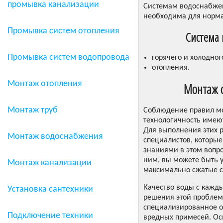
промывка канализации
Системам водоснабжен
необходима для норма
Промывка систем отопления
Система 
Промывка систем водопровода
горячего и холодно
отопления.
Монтаж отопления
Монтаж с
Монтаж труб
Соблюдение правил мо
технологичность имею
Для выполнения этих 
Монтаж водоснабжения
специалистов, которы
знаниями в этом вопр
ним, вы можете быть у
Монтаж канализации
максимально сжатые с
Качество воды с кажды
Установка сантехники
решения этой проблем
специализированное об
Подключение техники
вредных примесей. Ос