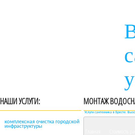
В
с
у
НАПИСАТЬ СООБЩЕНИЕ
НАШИ УСЛУГИ:
МОНТАЖ ВОДОСН
Услуги сантехника в Бресте. Выз
комплексная очистка городской
инфраструктуры
Главная
Стоимость ра