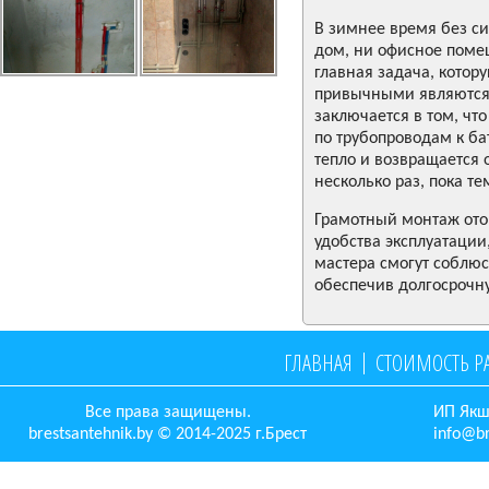
В зимнее время без си
дом, ни офисное поме
главная задача, кото
привычными являются 
заключается в том, что
по трубопроводам к ба
тепло и возвращается о
несколько раз, пока т
Грамотный монтаж ото
удобства эксплуатаци
мастера смогут соблюс
обеспечив долгосрочн
ГЛАВНАЯ
СТОИМОСТЬ Р
Все права защищены.
ИП Якш
brestsantehnik.by © 2014-2025 г.Брест
info@br